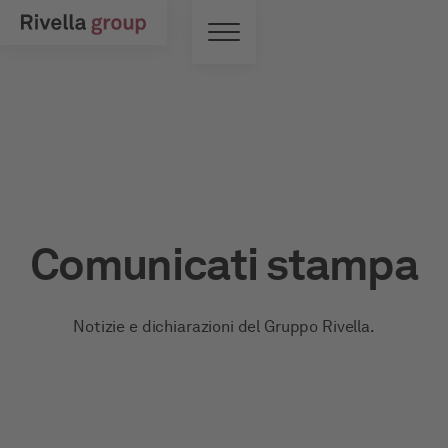
Vai al contenuto principale
Interruttore di menu
Comunicati stampa
Notizie e dichiarazioni del Gruppo Rivella.