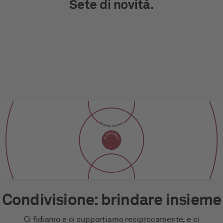
Sete di novità.
Cosa ci distingue
Brindare insieme.
Brindare insieme.
focalizzato
condivisione
condivisione
Dritti all’obiettivo, sorso dopo sorso.
Sete di domani.
innovazione
Condivisione: brindare insieme
Ci fidiamo e ci supportiamo reciprocamente, e ci