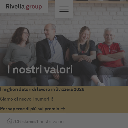
Vai al contenuto principale
Interruttore di menu
I nostri valori
I migliori datori di lavoro in Svizzera 2026
Siamo di nuovo i numeri 1!
Per saperne di più sul premio
/
Chi siamo
/
I nostri valori