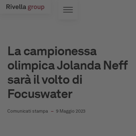
Vai al contenuto principale
Interruttore di menu
La campionessa
olimpica Jolanda Neff
sarà il volto di
Focuswater
in
Comunicati stampa
9 Maggio 2023