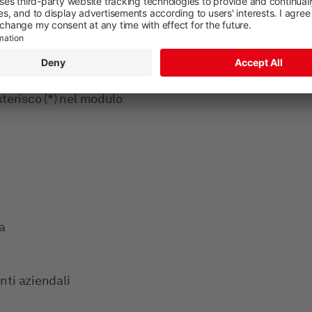
cliente
i seguenti dati, le cui
terisco (*) nel modulo
a
enti aziendali