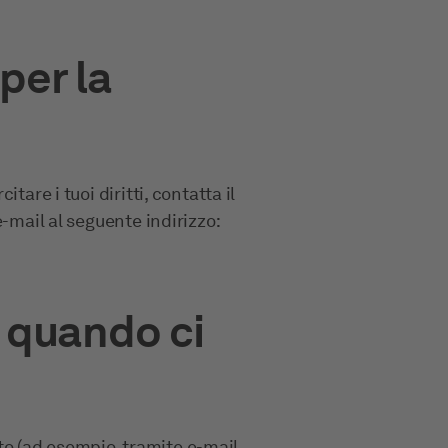
per la
are i tuoi diritti, contatta il
-mail al seguente indirizzo:
i quando ci
tto (ad esempio, tramite e-mail,