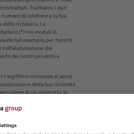
nno trattati. Trattiamo i dati
il numero di telefono e la tua
e della richiesta. Le
erisco (*) nei moduli di
hieste (ad esempio, per fornirti
i nell’elaborazione dei
ento dei nostri prodotti e
tro legittimo interesse ai sensi
 realizzazione della tua richiesta
’esecuzione di un contratto, la
nsi dell’art. 6 par. 1 lit. b
 per