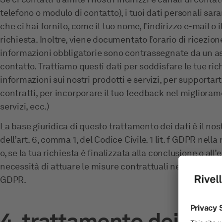
telefono o modulo di contatto), i tuoi dati personali sara
che ci hai fornito, come il tuo nome, l’indirizzo e-mail o 
richiesta. Inoltre, viene documentato l’orario di ricezion
informazioni obbligatorie sono contrassegnate da un ast
contatto. Trattiamo questi dati per soddisfare le tue ric
informazioni sui nostri prodotti e servizi, per supportart
contratti, per incorporare il tuo feedback nel miglioram
servizi, ecc.)
La base giuridica di questo trattamento dei dati è il nos
dell’art. 6, comma 1, del Codice Civile. 1 lit. f GDPR nella
o, se la tua richiesta è finalizzata alla conclusione o all
necessità di attuare le misure contrattuali necessarie ai se
GDPR.
4. trattamento dei dati