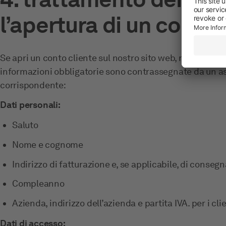
l’apertura di un conto 
Se apri un conto cliente sul nostro sito web, raccogliamo 
informazioni obbligatorie sono contrassegnate da un as
corrispondente:
Dati personali:
Saluto
Nome e cognome
Indirizzo di fatturazione e, se applicabile, di consegn
Compleanno
Azienda, indirizzo dell’azienda e partita IVA. per i cli
Dati di accesso: