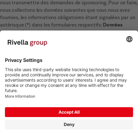
nous transmettre des demandes de sponsoring. Pour ce faire,
nous collectons les données suivantes que vous nous avez
fournies, les informations obligatoires étant signalées par un
astérisque (*) dans les formulaires respectifs:
Données
personnelles et coordonnées:
Sexe
Prénom et nom
Adresse
Date de naissance
Numéro de téléphone
Adresse e-mail
Autres informations:
Votre rapport à nos produits, p. ex. comment vous nous
avez trouvés.
Votre présence en ligne (p. ex. comptes de réseaux