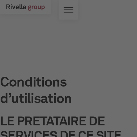
Skip to main content
Commutateur de menu
Conditions
d’utilisation
LE PRETATAIRE DE
SERVICES DE CE SITE