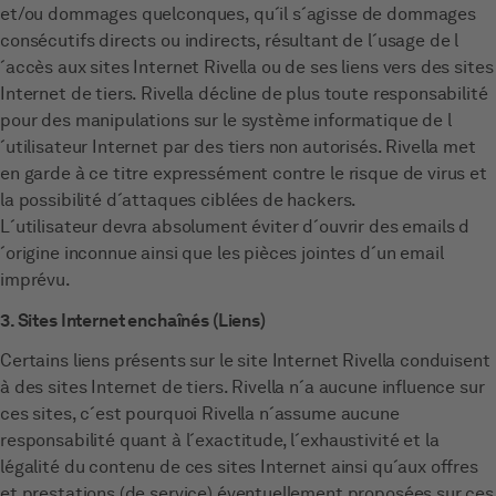
et/ou dommages quelconques, qu´il s´agisse de dommages
consécutifs directs ou indirects, résultant de l´usage de l
´accès aux sites Internet Rivella ou de ses liens vers des sites
Internet de tiers. Rivella décline de plus toute responsabilité
pour des manipulations sur le système informatique de l
´utilisateur Internet par des tiers non autorisés. Rivella met
en garde à ce titre expressément contre le risque de virus et
la possibilité d´attaques ciblées de hackers.
L´utilisateur devra absolument éviter d´ouvrir des emails d
´origine inconnue ainsi que les pièces jointes d´un email
imprévu.
3. Sites Internet enchaînés (Liens)
Certains liens présents sur le site Internet Rivella conduisent
à des sites Internet de tiers. Rivella n´a aucune influence sur
ces sites, c´est pourquoi Rivella n´assume aucune
responsabilité quant à l´exactitude, l´exhaustivité et la
légalité du contenu de ces sites Internet ainsi qu´aux offres
et prestations (de service) éventuellement proposées sur ces