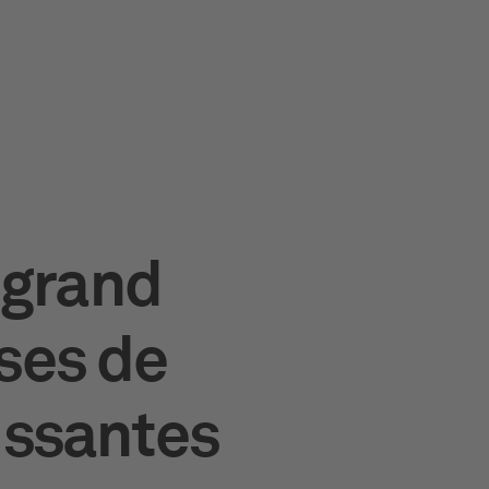
s grand
ses de
issantes