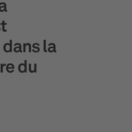
La
t
 dans la
ure du