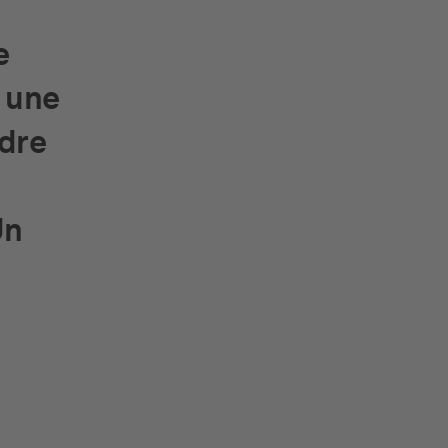
e
 une
ndre
Un