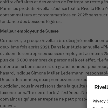
chiffre d’affaires et des ventes de l’entreprise reste gé
Parmi les produits Rivella, c’est surtout le Rivella Bleu 
consommateurs et consommatrices en 2025: sans sucre aj
tendance des boissons légères.
Meilleur employeur de Suisse
Ce mois-ci, le groupe Rivella a été désigné meilleur emp
deuxième fois après 2021. Dans leur étude annuelle, «
évaluent les entreprises suisses employant au moins 2
plus de 15 000 membres du personnel à cet effet. «Le fai
obtenu un si bon score est un grand honneur pour nous,
hasard, indique Simone Müller-Ledermann, responsable 
Depuis des années, nous promouvons une culture d’ent
quotidien, nous investissons dans la qualité de l’enviro
faisons connaître ces efforts à l’extérieur. Nous agisso
convaincus qu’une entreprise ne peut prospérer que si s
motivé.»