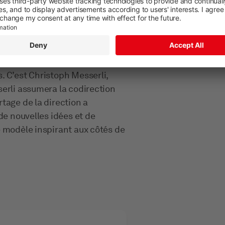
l’entreprise: après avoir occupé
me co-CEO, Erland Brügger
26 pour se consacrer davantage à
. C’est Christoph Messerli,
serli assumera la codirection
tage de la direction a
de nouvelles idées et de
e modèle inspirant aux côtés de