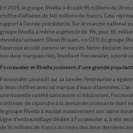
En 2025, le groupe Rivella a écoulé 95 millions de litres
chiffre d’affaires de 140 millions de francs. Cela repr
rapport à l’année précédente. Sur le marché national suis
groupe Rivella a même augmenté de 3%, pour 65 millions
données ravissent Silvan Brauen, co-CEO du groupe Riv
l’exercice écoulé comme un succès. Notre décision de 
nos deux marques clés, Rivella et Focuswater, a porté se
Focuswater et Rivella jouissent d’une grande populari
Focuswater poursuit sur sa lancée: l’entreprise a égal
à deux chiffres avec sa marque d’eaux vitaminées. L’an 
une nouvelle variété sans sucre ni édulcorant, Focuswat
continuer de répondre à la demande croissante dont les 
le groupe Rivella a équipé massivement son usine duran
ligne d’embouteillage dédiée à Focuswater a, à elle seu
de 16 millions de francs au cours des deux dernières an