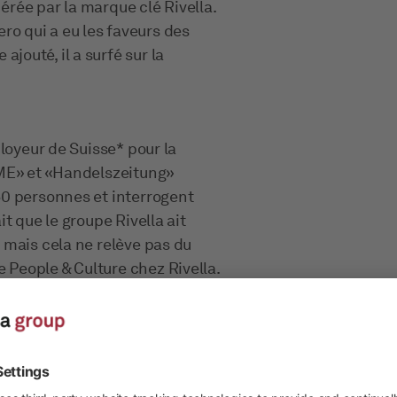
nérée par la marque clé Rivella.
Zero qui a eu les faveurs des
outé, il a surfé sur la
loyeur de Suisse* pour la
PME» et «Handelszeitung»
50 personnes et interrogent
t que le groupe Rivella ait
 mais cela ne relève pas du
People & Culture chez Rivella.
reprise ancrée dans le
nnement de travail et nous
ns de la sorte car nous sommes
on personnel est satisfait et