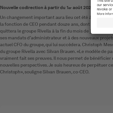
Nouvelle codirection à partir du 1
août 2026
er
Un changement important aura lieu cet été à la tête de 
la fonction de CEO pendant douze ans, dont trois com
quittera le groupe Rivella à la fin du mois de juillet 20
ses mandats d’administrateur et à des nouveaux projets
actuel CFO du groupe, qui lui succédera. Christoph Mes
du groupe Rivella avec Silvan Brauen. «Le modèle de par
vraiment fait ses preuves. Il nous permet de bénéficier 
nouvelles perspectives. Je suis heureux de perpétuer c
Christoph», souligne Silvan Brauen, co-CEO.