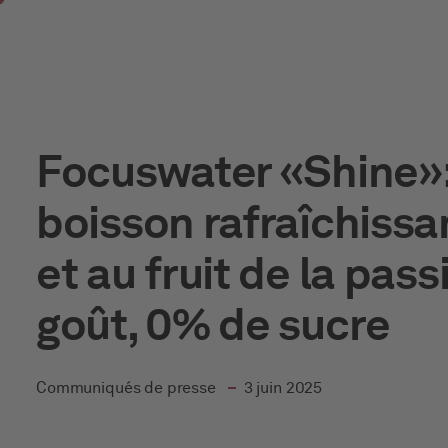
Skip to main content
Focuswater «Shine»:
boisson rafraîchissa
et au fruit de la pas
goût, 0% de sucre
dans
Communiqués de presse
3 juin 2025