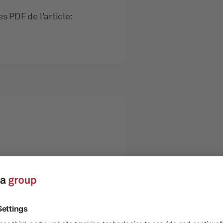
s PDF de l'article:
@rivella.ch