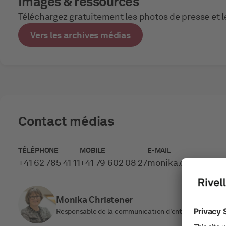
Images & ressources
Téléchargez gratuitement les photos de presse et le
Vers les archives médias
Contact médias
TÉLÉPHONE
MOBILE
E-MAIL
+41 62 785 41 11
+41 79 602 08 27
monika.christener­
Monika Christener
Responsable de la communication d'entreprise