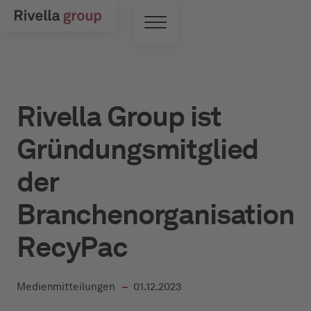
Zum Hauptinhalt springen
Toggle Menu
Rivella Group ist
Gründungsmitglied
der
Branchenorganisation
RecyPac
in
Medienmitteilungen
01.12.2023