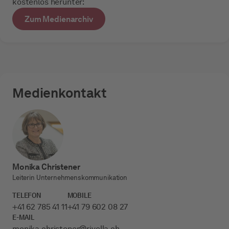
kostenlos herunter:
Zum Medienarchiv
Medienkontakt
Monika Christener
Leiterin Unternehmenskommunikation
TELEFON
MOBILE
+41 62 785 41 11
+41 79 602 08 27
E-MAIL
monika.christener­@rivella.ch