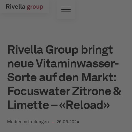
Zum Hauptinhalt springen
Toggle Menu
Rivella Group bringt
neue Vitaminwasser-
Sorte auf den Markt:
Focuswater Zitrone &
Limette – «Reload»
in
Medienmitteilungen
26.06.2024