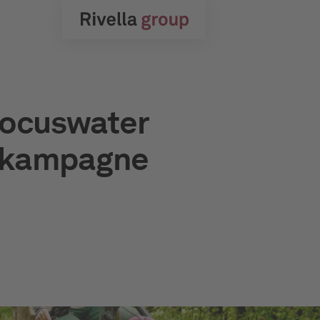
 Focuswater
enkampagne