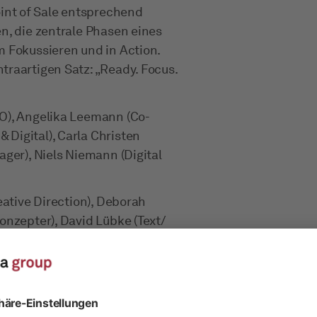
nt of Sale entsprechend
n, die zentrale Phasen eines
m Fokussieren und in Action.
traartigen Satz: „Ready. Focus.
), Angelika Leemann (Co-
Digital), Carla Christen
ager), Niels Niemann (Digital
ative Direction), Deborah
onzepter), David Lübke (Text/
atiu Sovaiala (Fotografie),
), Yves Bollag (Executive
hea Mandanis (Producer)