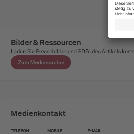
Bilder & Ressourcen
Laden Sie Pressebilder und PDFs des Artikels kost
Zum Medienarchiv
Medienkontakt
TELEFON
MOBILE
E-MAIL