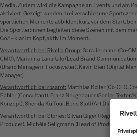
Media. Zudem wird die Kampagne an Events und am Poi
aktiviert. Gezeigt werden drei verschiedene Sportszene
sportlichen Moments abbilden: kurz vor dem Start, bei
Die Sportler:innen begleiten diese Szenen mit dem man
Go.“ – klar im Kopf, aktiv im Moment.
Verantwortlich bei Rivella Group:
Sara Jermann (Co-CMO
CMO), Marianna Länsitalo (Lead Brand Communication & 
(Brand Managerin Focuswater), Kevin Bieri (Digital Man
Manager)
Verantwortlich bei rosarot:
Matthias Koller (Co-CEO, Cre
Bäbler (Consultant), Franz Neugebauer (Senior Texter/K
Konzept), Sherida Kuffour, Boris Stoll (Art Director), Hor
Verantwortlich bei Stories
: Silvan Giger (Regie/DOP/Edit
Producer), Michèle Seligmann (Head of Production), R