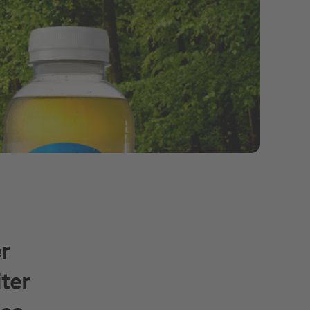
r
ter