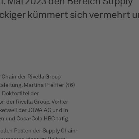
1. Mai 2023 den Bereich Supply
ückiger kümmert sich vermehrt 
y Chain der Rivella Group
sleitung. Martina Pfeiffer (46)
 Doktortitel der
on der Rivella Group. Vorher
olketswil der JOWA AG und in
en und Coca-Cola HBC tätig.
ollen Posten der Supply Chain-
aus unseren eigenen Reihen