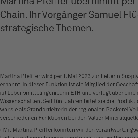
Martina Pfeiffer übernimmt per 
Chain. Ihr Vorgänger Samuel Fl
strategische Themen.
Martina Pfeiffer wird per 1. Mai 2023 zur Leiterin Suppl
ernannt. In dieser Funktion ist sie Mitglied der Geschäft
ist Lebensmittelingenieurin ETH und verfügt über einen
Wissenschaften. Seit fünf Jahren leitet sie die Produkti
war sie als Standortleiterin der regionalen Bäckerei V
verschiedenen Funktionen bei den Valser Mineralquell
«Mit Martina Pfeiffer konnten wir den verantwortungsv
Leitung mit einer hervorragend qualifizierten Person 