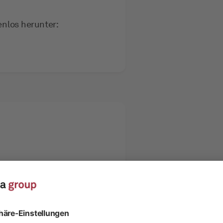
enlos herunter:
@rivella.ch