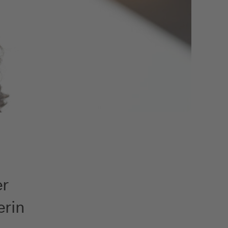
er
erin