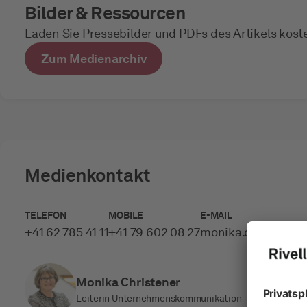
Bilder & Ressourcen
Laden Sie Pressebilder und PDFs des Artikels kost
Zum Medienarchiv
Medienkontakt
TELEFON
MOBILE
E-MAIL
+41 62 785 41 11
+41 79 602 08 27
monika.christener­
Monika Christener
Leiterin Unternehmenskommunikation